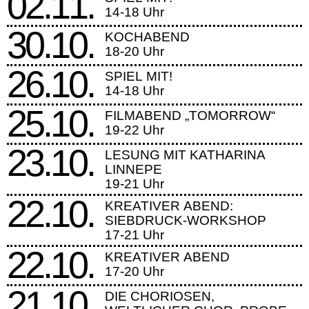
02.11.
14-18 Uhr
30.10.
KOCHABEND
18-20 Uhr
26.10.
SPIEL MIT!
14-18 Uhr
25.10.
FILMABEND „TOMORROW“
19-22 Uhr
23.10.
LESUNG MIT KATHARINA
LINNEPE
19-21 Uhr
22.10.
KREATIVER ABEND:
SIEBDRUCK-WORKSHOP
17-21 Uhr
22.10.
KREATIVER ABEND
17-20 Uhr
21.10.
DIE CHORIOSEN,