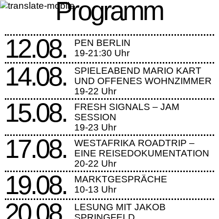
Programm
Skip
to
the
content
12.08.
PEN BERLIN
19-21:30 Uhr
14.08.
SPIELEABEND MARIO KART
UND OFFENES WOHNZIMMER
19-22 Uhr
15.08.
FRESH SIGNALS – JAM
SESSION
19-23 Uhr
17.08.
WESTAFRIKA ROADTRIP –
EINE REISEDOKUMENTATION
20-22 Uhr
19.08.
MARKTGESPRÄCHE
10-13 Uhr
20.08.
LESUNG MIT JAKOB
SPRINGFELD