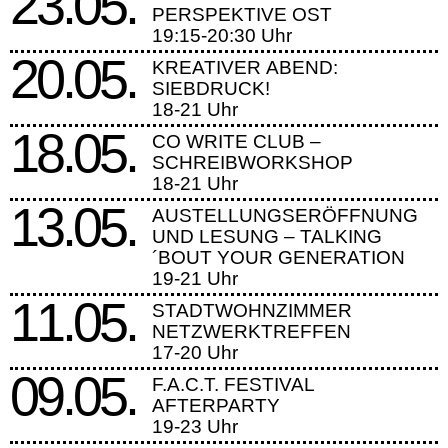
23.05.
PERSPEKTIVE OST
19:15-20:30 Uhr
20.05.
KREATIVER ABEND:
SIEBDRUCK!
18-21 Uhr
18.05.
CO WRITE CLUB –
SCHREIBWORKSHOP
18-21 Uhr
13.05.
AUSTELLUNGSERÖFFNUNG
UND LESUNG – TALKING
´BOUT YOUR GENERATION
19-21 Uhr
11.05.
STADTWOHNZIMMER
NETZWERKTREFFEN
17-20 Uhr
09.05.
F.A.C.T. FESTIVAL
AFTERPARTY
19-23 Uhr