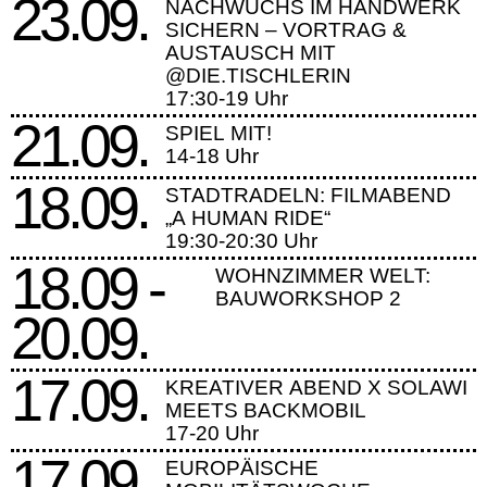
23.09.
NACHWUCHS IM HANDWERK
SICHERN – VORTRAG &
AUSTAUSCH MIT
@DIE.TISCHLERIN
17:30-19 Uhr
21.09.
SPIEL MIT!
14-18 Uhr
18.09.
STADTRADELN: FILMABEND
„A HUMAN RIDE“
19:30-20:30 Uhr
18.09 -
WOHNZIMMER WELT:
BAUWORKSHOP 2
20.09.
17.09.
KREATIVER ABEND X SOLAWI
MEETS BACKMOBIL
17-20 Uhr
17.09.
EUROPÄISCHE