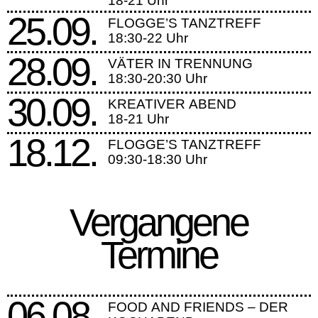
18-21 Uhr
25.09.
FLOGGE’S TANZTREFF
18:30-22 Uhr
28.09.
VÄTER IN TRENNUNG
18:30-20:30 Uhr
30.09.
KREATIVER ABEND
18-21 Uhr
18.12.
FLOGGE’S TANZTREFF
09:30-18:30 Uhr
Vergangene
Termine
06.08.
FOOD AND FRIENDS – DER