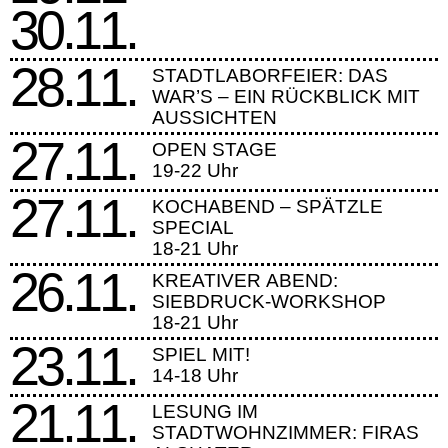
30.11.
28.11.
STADTLABORFEIER: DAS
WAR’S – EIN RÜCKBLICK MIT
AUSSICHTEN
27.11.
OPEN STAGE
19-22 Uhr
27.11.
KOCHABEND – SPÄTZLE
SPECIAL
18-21 Uhr
26.11.
KREATIVER ABEND:
SIEBDRUCK-WORKSHOP
18-21 Uhr
23.11.
SPIEL MIT!
14-18 Uhr
21.11.
LESUNG IM
STADTWOHNZIMMER: FIRAS