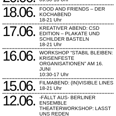
18.06.
FOOD AND FRIENDS – DER
KOCHABEND
18-21 Uhr
17.06.
KREATIVER ABEND: CSD
EDITION – PLAKATE UND
SCHILDER BASTELN
18-21 Uhr
16.06.
WORKSHOP “STABIL BLEIBEN:
KRISENFESTE
ORGANISATIONEN” AM 16.
JUNI
10:30-17 Uhr
15.06.
FILMABEND: (IN)VISIBLE LINES
18-21 Uhr
12.06.
-FÄLLT AUS- BERLINER
ENSEMBLE
THEATERWORKSHOP: LASST
UNS REDEN