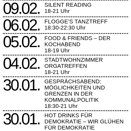
09.02.
SILENT READING
18-21 Uhr
06.02.
FLOGGE’S TANZTREFF
18:30-22:30 Uhr
05.02.
FOOD & FRIENDS – DER
KOCHABEND
18-19 Uhr
04.02.
STADTWOHNZIMMER
ORGATREFFEN
18-21 Uhr
30.01.
GESPRÄCHSABEND:
MÖGLICHKEITEN UND
GRENZEN IN DER
KOMMUNALPOLITIK
18:30-21 Uhr
30.01.
HOT DRINKS FÜR
DEMOKRATIE – WIR GLÜHEN
FÜR DEMOKRATIE