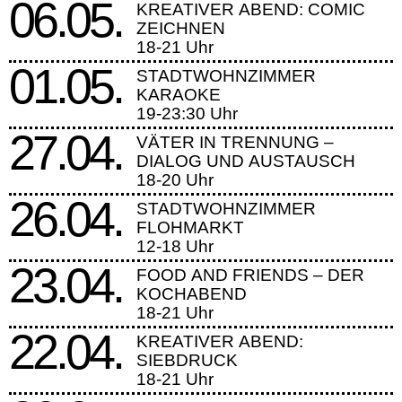
06.05.
KREATIVER ABEND: COMIC
ZEICHNEN
18-21 Uhr
01.05.
STADTWOHNZIMMER
KARAOKE
19-23:30 Uhr
27.04.
VÄTER IN TRENNUNG –
DIALOG UND AUSTAUSCH
18-20 Uhr
26.04.
STADTWOHNZIMMER
FLOHMARKT
12-18 Uhr
23.04.
FOOD AND FRIENDS – DER
KOCHABEND
18-21 Uhr
22.04.
KREATIVER ABEND:
SIEBDRUCK
18-21 Uhr