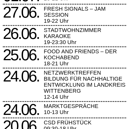
27.06.
FRESH SIGNALS – JAM
SESSION
19-22 Uhr
26.06.
STADTWOHNZIMMER
KARAOKE
19-23:30 Uhr
25.06.
FOOD AND FRIENDS – DER
KOCHABEND
18-21 Uhr
24.06.
NETZWERKTREFFEN
BILDUNG FÜR NACHHALTIGE
ENTWICKLUNG IM LANDKREIS
WITTENBERG
12-14 Uhr
24.06.
MARKTGESPRÄCHE
10-13 Uhr
20.06.
CSD FRÜHSTÜCK
09:30-18 Uhr