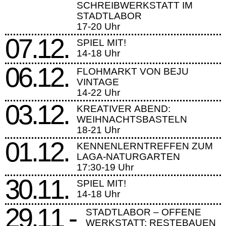
SCHREIBWERKSTATT IM
STADTLABOR
17-20 Uhr
07.12.
SPIEL MIT!
14-18 Uhr
06.12.
FLOHMARKT VON BEJU
VINTAGE
14-22 Uhr
03.12.
KREATIVER ABEND:
WEIHNACHTSBASTELN
18-21 Uhr
01.12.
KENNENLERNTREFFEN ZUM
LAGA-NATURGARTEN
17:30-19 Uhr
30.11.
SPIEL MIT!
14-18 Uhr
29.11 -
STADTLABOR – OFFENE
WERKSTATT: RESTEBAUEN