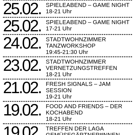
25.02.
SPIELEABEND – GAME NIGHT
18-21 Uhr
25.02.
SPIELEABEND – GAME NIGHT
17-21 Uhr
24.02.
STADTWOHNZIMMER
TANZWORKSHOP
19:45-21:30 Uhr
23.02.
STADTWOHNZIMMER
VERNETZUNGSTREFFEN
18-21 Uhr
21.02.
FRESH SIGNALS – JAM
SESSION
19-21 Uhr
19.02.
FOOD AND FRIENDS – DER
KOCHABEND
18-21 Uhr
19.02.
TREFFEN DER LAGA
GEMÜSEGÄRTNER*INNEN