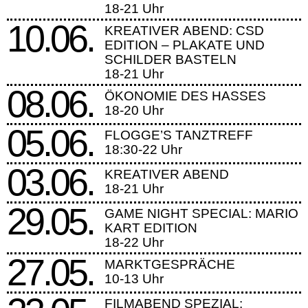
18-21 Uhr
10.06.
KREATIVER ABEND: CSD
EDITION – PLAKATE UND
SCHILDER BASTELN
18-21 Uhr
08.06.
ÖKONOMIE DES HASSES
18-20 Uhr
05.06.
FLOGGE’S TANZTREFF
18:30-22 Uhr
03.06.
KREATIVER ABEND
18-21 Uhr
29.05.
GAME NIGHT SPECIAL: MARIO
KART EDITION
18-22 Uhr
27.05.
MARKTGESPRÄCHE
10-13 Uhr
FILMABEND SPEZIAL: