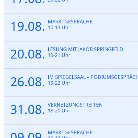
19.08.
MARKTGESPRÄCHE
10-13 Uhr
20.08.
LESUNG MIT JAKOB SPRINGFELD
19-21 Uhr
26.08.
IM SPIEGELSAAL – PODIUMSGESPRÄC
19-22 Uhr
31.08.
VERNETZUNGSTREFFEN
18-20 Uhr
09.09.
MARKTGESPRÄCHE