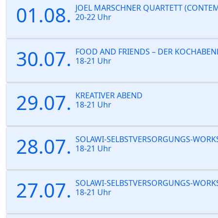
01.08.
JOEL MARSCHNER QUARTETT (CONTEM
20-22 Uhr
30.07.
FOOD AND FRIENDS – DER KOCHABEN
18-21 Uhr
29.07.
KREATIVER ABEND
18-21 Uhr
28.07.
SOLAWI-SELBSTVERSORGUNGS-WORK
18-21 Uhr
27.07.
SOLAWI-SELBSTVERSORGUNGS-WORK
18-21 Uhr