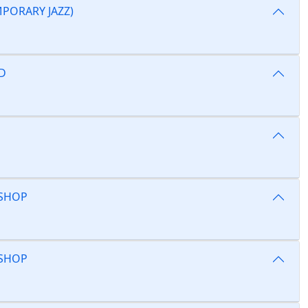
PORARY JAZZ)
D
SHOP
SHOP