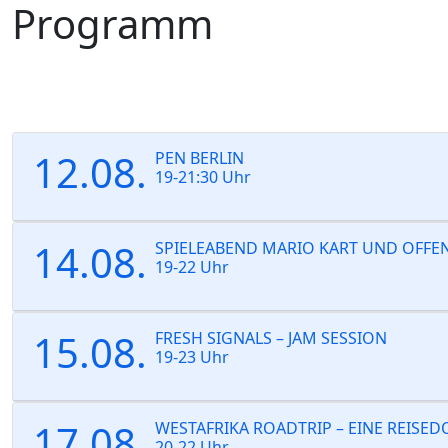
Programm
Skip
to
the
content
12.08.
PEN BERLIN
19-21:30 Uhr
14.08.
SPIELEABEND MARIO KART UND OFF
19-22 Uhr
15.08.
FRESH SIGNALS – JAM SESSION
19-23 Uhr
17.08.
WESTAFRIKA ROADTRIP – EINE REIS
20-22 Uhr