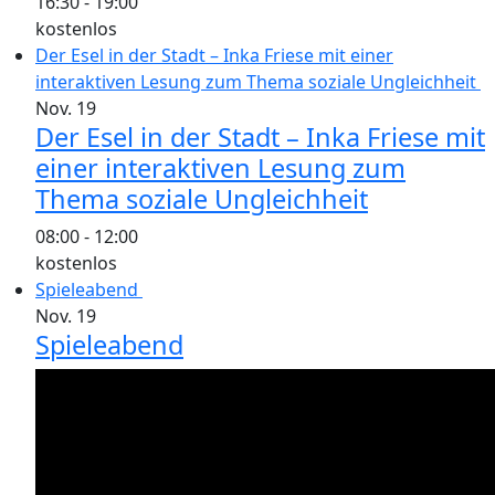
16:30
-
19:00
kostenlos
Der Esel in der Stadt – Inka Friese mit einer
interaktiven Lesung zum Thema soziale Ungleichheit
Nov.
19
Der Esel in der Stadt – Inka Friese mit
einer interaktiven Lesung zum
Thema soziale Ungleichheit
08:00
-
12:00
kostenlos
Spieleabend
Nov.
19
Spieleabend