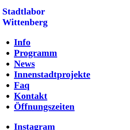
Skip
Stadtlabor
to
the
Wittenberg
content
Info
Programm
News
Innenstadtprojekte
Faq
Kontakt
Öffnungszeiten
Instagram